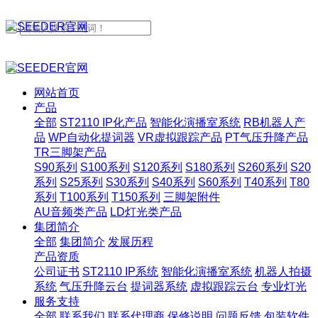
网站首页
产品
全部
ST2110 IP化产品
智能化演播室系统
RB机器人产
品
WP自动化提词器
VR虚拟跟踪产品
PT气压升降产品
TR三脚架产品
S90系列
S100系列
S120系列
S180系列
S260系列
S20
系列
S25系列
S30系列
S40系列
S60系列
T40系列
T80
系列
T100系列
T150系列
三脚架附件
AU音频类产品
LD灯光类产品
集团简介
全部
集团简介
发展历程
产品资质
公司证书
ST2110 IP系统
智能化演播室系统
机器人拍摄
系统
气压升降云台
提词器系统
虚拟跟踪云台
专业灯光
服务支持
全部
联系我们
联系代理商
保修说明
问题反馈
包装软件