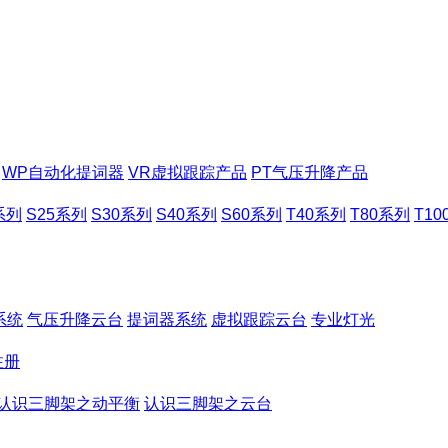
WP自动化提词器
VR虚拟跟踪产品
PT气压升降产品
系列
S25系列
S30系列
S40系列
S60系列
T40系列
T80系列
T1
系统
气压升降云台
提词器系统
虚拟跟踪云台
专业灯光
注册
认识三脚架之动平衡
认识三脚架之云台