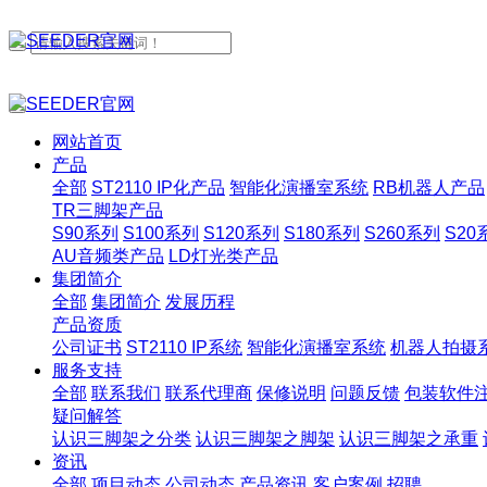
网站首页
产品
全部
ST2110 IP化产品
智能化演播室系统
RB机器人产品
TR三脚架产品
S90系列
S100系列
S120系列
S180系列
S260系列
S20
AU音频类产品
LD灯光类产品
集团简介
全部
集团简介
发展历程
产品资质
公司证书
ST2110 IP系统
智能化演播室系统
机器人拍摄
服务支持
全部
联系我们
联系代理商
保修说明
问题反馈
包装软件
疑问解答
认识三脚架之分类
认识三脚架之脚架
认识三脚架之承重
资讯
全部
项目动态
公司动态
产品资讯
客户案例
招聘