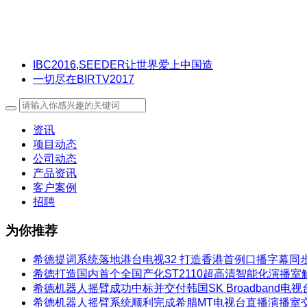
IBC2016,SEEDER让世界爱上中国造
一切尽在BIRTV2017
资讯
项目动态
公司动态
产品资讯
客户案例
招聘
为你推荐
希德提词系统落地港台电视32 打造香港首例口播字幕同
希德打造国内首个全国产化ST2110超高清智能化演播室
希德机器人摇臂成功中标并交付韩国SK Broadband
希德机器人摇臂系统顺利完成希腊MT电视台直播演播室