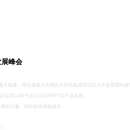
发展峰会
中心盛大揭幕。湖北省最大音频技术系统集成商武汉大洋金视霸特邀S
S120C4和气压云台S260PT等产品亮相。
展者的兴趣，纷纷前来体验操作。
注。