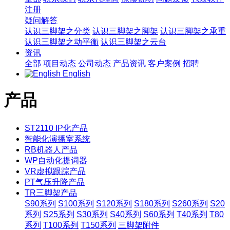
注册
疑问解答
认识三脚架之分类
认识三脚架之脚架
认识三脚架之承重
认识三脚架之动平衡
认识三脚架之云台
资讯
全部
项目动态
公司动态
产品资讯
客户案例
招聘
English
产品
ST2110 IP化产品
智能化演播室系统
RB机器人产品
WP自动化提词器
VR虚拟跟踪产品
PT气压升降产品
TR三脚架产品
S90系列
S100系列
S120系列
S180系列
S260系列
S20
系列
S25系列
S30系列
S40系列
S60系列
T40系列
T80
系列
T100系列
T150系列
三脚架附件