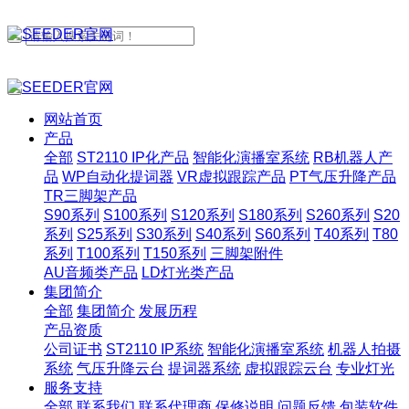
网站首页
产品
全部
ST2110 IP化产品
智能化演播室系统
RB机器人产
品
WP自动化提词器
VR虚拟跟踪产品
PT气压升降产品
TR三脚架产品
S90系列
S100系列
S120系列
S180系列
S260系列
S20
系列
S25系列
S30系列
S40系列
S60系列
T40系列
T80
系列
T100系列
T150系列
三脚架附件
AU音频类产品
LD灯光类产品
集团简介
全部
集团简介
发展历程
产品资质
公司证书
ST2110 IP系统
智能化演播室系统
机器人拍摄
系统
气压升降云台
提词器系统
虚拟跟踪云台
专业灯光
服务支持
全部
联系我们
联系代理商
保修说明
问题反馈
包装软件