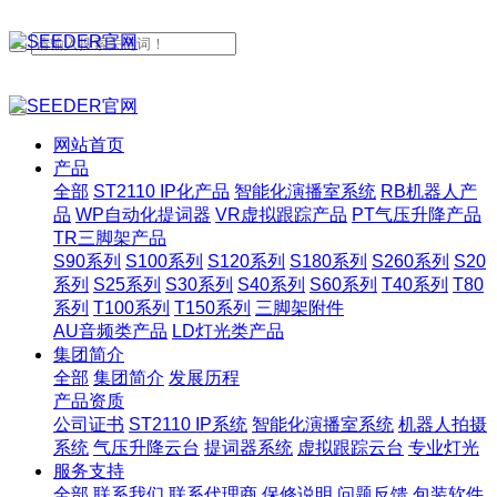
网站首页
产品
全部
ST2110 IP化产品
智能化演播室系统
RB机器人产
品
WP自动化提词器
VR虚拟跟踪产品
PT气压升降产品
TR三脚架产品
S90系列
S100系列
S120系列
S180系列
S260系列
S20
系列
S25系列
S30系列
S40系列
S60系列
T40系列
T80
系列
T100系列
T150系列
三脚架附件
AU音频类产品
LD灯光类产品
集团简介
全部
集团简介
发展历程
产品资质
公司证书
ST2110 IP系统
智能化演播室系统
机器人拍摄
系统
气压升降云台
提词器系统
虚拟跟踪云台
专业灯光
服务支持
全部
联系我们
联系代理商
保修说明
问题反馈
包装软件