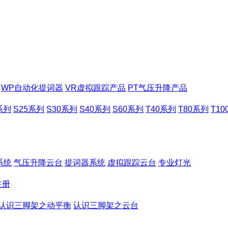
WP自动化提词器
VR虚拟跟踪产品
PT气压升降产品
系列
S25系列
S30系列
S40系列
S60系列
T40系列
T80系列
T1
系统
气压升降云台
提词器系统
虚拟跟踪云台
专业灯光
注册
认识三脚架之动平衡
认识三脚架之云台