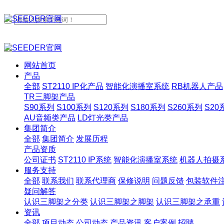
网站首页
产品
全部
ST2110 IP化产品
智能化演播室系统
RB机器人产品
TR三脚架产品
S90系列
S100系列
S120系列
S180系列
S260系列
S20
AU音频类产品
LD灯光类产品
集团简介
全部
集团简介
发展历程
产品资质
公司证书
ST2110 IP系统
智能化演播室系统
机器人拍摄
服务支持
全部
联系我们
联系代理商
保修说明
问题反馈
包装软件
疑问解答
认识三脚架之分类
认识三脚架之脚架
认识三脚架之承重
资讯
全部
项目动态
公司动态
产品资讯
客户案例
招聘