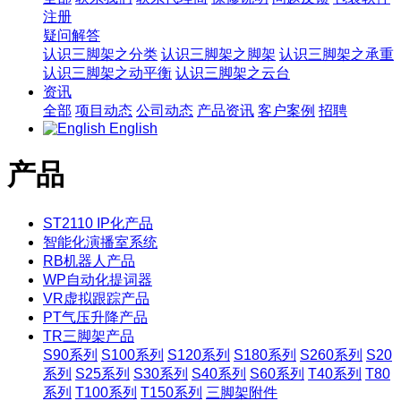
注册
疑问解答
认识三脚架之分类
认识三脚架之脚架
认识三脚架之承重
认识三脚架之动平衡
认识三脚架之云台
资讯
全部
项目动态
公司动态
产品资讯
客户案例
招聘
English
产品
ST2110 IP化产品
智能化演播室系统
RB机器人产品
WP自动化提词器
VR虚拟跟踪产品
PT气压升降产品
TR三脚架产品
S90系列
S100系列
S120系列
S180系列
S260系列
S20
系列
S25系列
S30系列
S40系列
S60系列
T40系列
T80
系列
T100系列
T150系列
三脚架附件