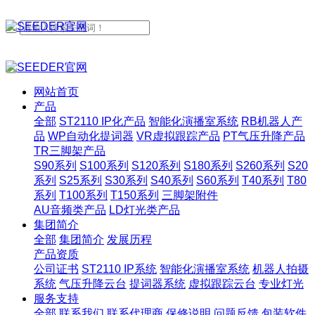
网站首页
产品
全部
ST2110 IP化产品
智能化演播室系统
RB机器人产
品
WP自动化提词器
VR虚拟跟踪产品
PT气压升降产品
TR三脚架产品
S90系列
S100系列
S120系列
S180系列
S260系列
S20
系列
S25系列
S30系列
S40系列
S60系列
T40系列
T80
系列
T100系列
T150系列
三脚架附件
AU音频类产品
LD灯光类产品
集团简介
全部
集团简介
发展历程
产品资质
公司证书
ST2110 IP系统
智能化演播室系统
机器人拍摄
系统
气压升降云台
提词器系统
虚拟跟踪云台
专业灯光
服务支持
全部
联系我们
联系代理商
保修说明
问题反馈
包装软件