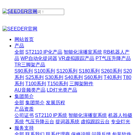
网站首页
产品
全部
ST2110 IP化产品
智能化演播室系统
RB机器人产
品
WP自动化提词器
VR虚拟跟踪产品
PT气压升降产品
TR三脚架产品
S90系列
S100系列
S120系列
S180系列
S260系列
S20
系列
S25系列
S30系列
S40系列
S60系列
T40系列
T80
系列
T100系列
T150系列
三脚架附件
AU音频类产品
LD灯光类产品
集团简介
全部
集团简介
发展历程
产品资质
公司证书
ST2110 IP系统
智能化演播室系统
机器人拍摄
系统
气压升降云台
提词器系统
虚拟跟踪云台
专业灯光
服务支持
全部
联系我们
联系代理商
保修说明
问题反馈
包装软件