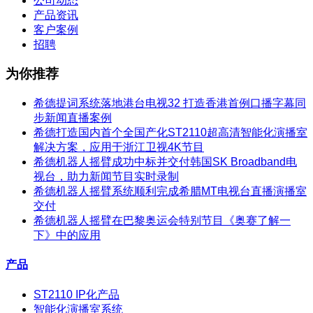
公司动态
产品资讯
客户案例
招聘
为你推荐
希德提词系统落地港台电视32 打造香港首例口播字幕同
步新闻直播案例
希德打造国内首个全国产化ST2110超高清智能化演播室
解决方案，应用于浙江卫视4K节目
希德机器人摇臂成功中标并交付韩国SK Broadband电
视台，助力新闻节目实时录制
希德机器人摇臂系统顺利完成希腊MT电视台直播演播室
交付
希德机器人摇臂在巴黎奥运会特别节目《奥赛了解一
下》中的应用
产品
ST2110 IP化产品
智能化演播室系统