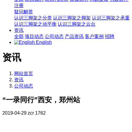
注册
疑问解答
认识三脚架之分类
认识三脚架之脚架
认识三脚架之承重
认识三脚架之动平衡
认识三脚架之云台
资讯
全部
项目动态
公司动态
产品资讯
客户案例
招聘
English
资讯
网站首页
资讯
公司动态
“一录同行”西安，郑州站
2019-04-29
zcr
1762
2019年4月23日至26日，“一录同行”来到西安、郑州站。希德
（SEEDER）团队携带主打三脚架系列T40、S90C4、