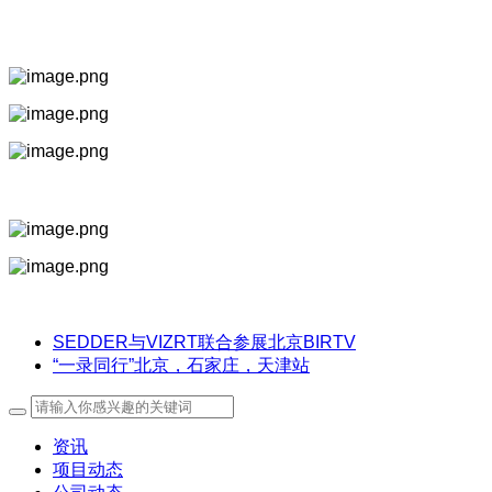
S91C4、S100C2、S120C4以及S260C亮相西安“建国饭店”
以及郑州公园茂潮流茂广场。
西安站，诸多客户对SEEDER脚架的阻尼大加赞赏。
SEDDER与VIZRT联合参展北京BIRTV
“一录同行”北京，石家庄，天津站
资讯
项目动态