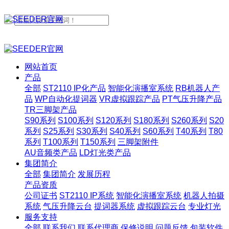
网站首页
产品
全部
ST2110 IP化产品
智能化演播室系统
RB机器人产
品
WP自动化提词器
VR虚拟跟踪产品
PT气压升降产品
TR三脚架产品
S90系列
S100系列
S120系列
S180系列
S260系列
S20
系列
S25系列
S30系列
S40系列
S60系列
T40系列
T80
系列
T100系列
T150系列
三脚架附件
AU音频类产品
LD灯光类产品
集团简介
全部
集团简介
发展历程
产品资质
公司证书
ST2110 IP系统
智能化演播室系统
机器人拍摄
系统
气压升降云台
提词器系统
虚拟跟踪云台
专业灯光
服务支持
全部
联系我们
联系代理商
保修说明
问题反馈
包装软件