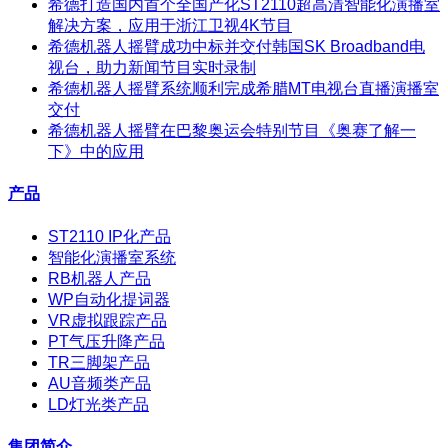
希德打造国内首个全国产化ST2110超高清智能化演播室
解决方案，应用于浙江卫视4K节目
希德机器人摇臂成功中标并交付韩国SK Broadband电
视台，助力新闻节目实时录制
希德机器人摇臂系统顺利完成希腊MT电视台直播演播室
交付
希德机器人摇臂在巴黎奥运会特别节目《奥赛了解一
下》中的应用
产品
ST2110 IP化产品
智能化演播室系统
RB机器人产品
WP自动化提词器
VR虚拟跟踪产品
PT气压升降产品
TR三脚架产品
AU音频类产品
LD灯光类产品
集团简介