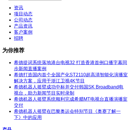
资讯
项目动态
公司动态
产品资讯
客户案例
招聘
为你推荐
希德提词系统落地港台电视32 打造香港首例口播字幕同
步新闻直播案例
希德打造国内首个全国产化ST2110超高清智能化演播室
解决方案，应用于浙江卫视4K节目
希德机器人摇臂成功中标并交付韩国SK Broadband电
视台，助力新闻节目实时录制
希德机器人摇臂系统顺利完成希腊MT电视台直播演播室
交付
希德机器人摇臂在巴黎奥运会特别节目《奥赛了解一
下》中的应用
产品