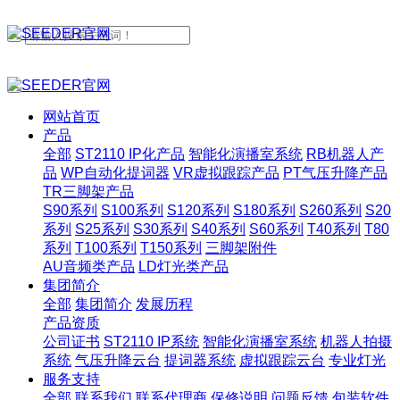
网站首页
产品
全部
ST2110 IP化产品
智能化演播室系统
RB机器人产
品
WP自动化提词器
VR虚拟跟踪产品
PT气压升降产品
TR三脚架产品
S90系列
S100系列
S120系列
S180系列
S260系列
S20
系列
S25系列
S30系列
S40系列
S60系列
T40系列
T80
系列
T100系列
T150系列
三脚架附件
AU音频类产品
LD灯光类产品
集团简介
全部
集团简介
发展历程
产品资质
公司证书
ST2110 IP系统
智能化演播室系统
机器人拍摄
系统
气压升降云台
提词器系统
虚拟跟踪云台
专业灯光
服务支持
全部
联系我们
联系代理商
保修说明
问题反馈
包装软件