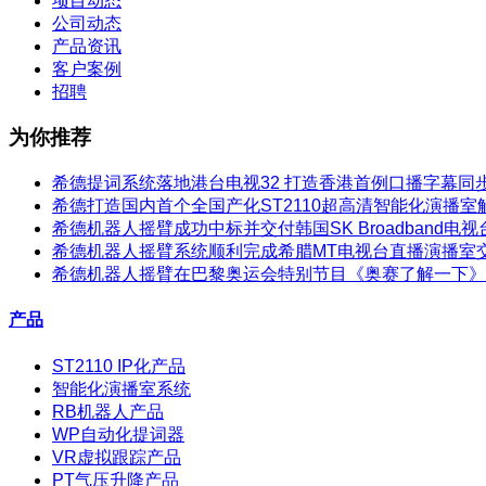
项目动态
公司动态
产品资讯
客户案例
招聘
为你推荐
希德提词系统落地港台电视32 打造香港首例口播字幕同
希德打造国内首个全国产化ST2110超高清智能化演播室
希德机器人摇臂成功中标并交付韩国SK Broadband
希德机器人摇臂系统顺利完成希腊MT电视台直播演播室
希德机器人摇臂在巴黎奥运会特别节目《奥赛了解一下》
产品
ST2110 IP化产品
智能化演播室系统
RB机器人产品
WP自动化提词器
VR虚拟跟踪产品
PT气压升降产品