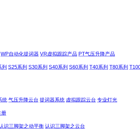
WP自动化提词器
VR虚拟跟踪产品
PT气压升降产品
系列
S25系列
S30系列
S40系列
S60系列
T40系列
T80系列
T1
系统
气压升降云台
提词器系统
虚拟跟踪云台
专业灯光
注册
认识三脚架之动平衡
认识三脚架之云台