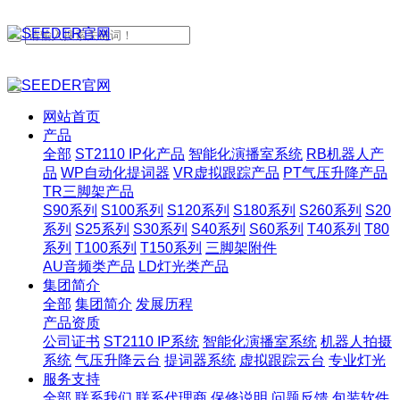
网站首页
产品
全部
ST2110 IP化产品
智能化演播室系统
RB机器人产
品
WP自动化提词器
VR虚拟跟踪产品
PT气压升降产品
TR三脚架产品
S90系列
S100系列
S120系列
S180系列
S260系列
S20
系列
S25系列
S30系列
S40系列
S60系列
T40系列
T80
系列
T100系列
T150系列
三脚架附件
AU音频类产品
LD灯光类产品
集团简介
全部
集团简介
发展历程
产品资质
公司证书
ST2110 IP系统
智能化演播室系统
机器人拍摄
系统
气压升降云台
提词器系统
虚拟跟踪云台
专业灯光
服务支持
全部
联系我们
联系代理商
保修说明
问题反馈
包装软件