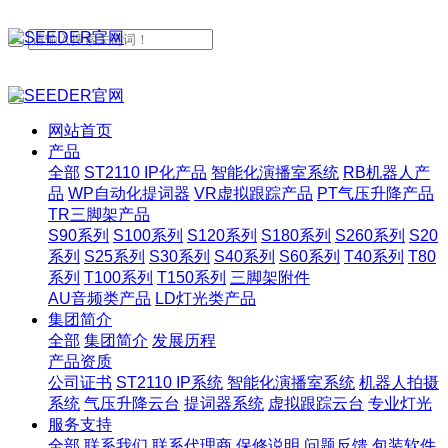
网站首页
产品
全部
ST2110 IP化产品
智能化演播室系统
RB机器人产
品
WP自动化提词器
VR虚拟跟踪产品
PT气压升降产品
TR三脚架产品
S90系列
S100系列
S120系列
S180系列
S260系列
S20
系列
S25系列
S30系列
S40系列
S60系列
T40系列
T80
系列
T100系列
T150系列
三脚架附件
AU音频类产品
LD灯光类产品
集团简介
全部
集团简介
发展历程
产品资质
公司证书
ST2110 IP系统
智能化演播室系统
机器人拍摄
系统
气压升降云台
提词器系统
虚拟跟踪云台
专业灯光
服务支持
全部
联系我们
联系代理商
保修说明
问题反馈
包装软件