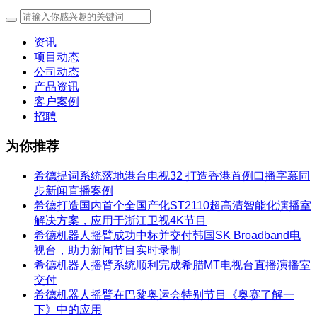
资讯
项目动态
公司动态
产品资讯
客户案例
招聘
为你推荐
希德提词系统落地港台电视32 打造香港首例口播字幕同
步新闻直播案例
希德打造国内首个全国产化ST2110超高清智能化演播室
解决方案，应用于浙江卫视4K节目
希德机器人摇臂成功中标并交付韩国SK Broadband电
视台，助力新闻节目实时录制
希德机器人摇臂系统顺利完成希腊MT电视台直播演播室
交付
希德机器人摇臂在巴黎奥运会特别节目《奥赛了解一
下》中的应用