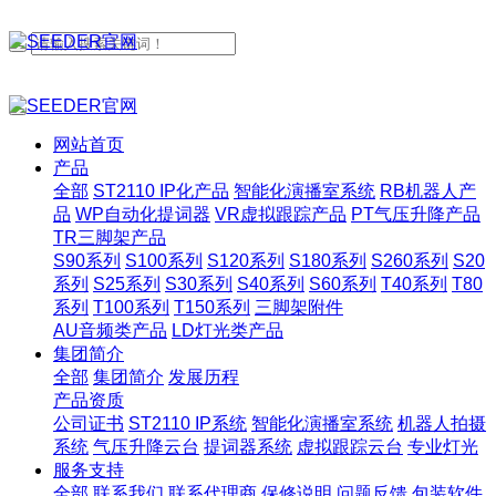
网站首页
产品
全部
ST2110 IP化产品
智能化演播室系统
RB机器人产
品
WP自动化提词器
VR虚拟跟踪产品
PT气压升降产品
TR三脚架产品
S90系列
S100系列
S120系列
S180系列
S260系列
S20
系列
S25系列
S30系列
S40系列
S60系列
T40系列
T80
系列
T100系列
T150系列
三脚架附件
AU音频类产品
LD灯光类产品
集团简介
全部
集团简介
发展历程
产品资质
公司证书
ST2110 IP系统
智能化演播室系统
机器人拍摄
系统
气压升降云台
提词器系统
虚拟跟踪云台
专业灯光
服务支持
全部
联系我们
联系代理商
保修说明
问题反馈
包装软件