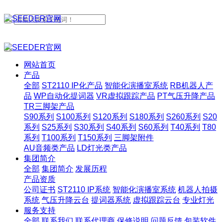
网站首页
产品
全部
ST2110 IP化产品
智能化演播室系统
RB机器人产
品
WP自动化提词器
VR虚拟跟踪产品
PT气压升降产品
TR三脚架产品
S90系列
S100系列
S120系列
S180系列
S260系列
S20
系列
S25系列
S30系列
S40系列
S60系列
T40系列
T80
系列
T100系列
T150系列
三脚架附件
AU音频类产品
LD灯光类产品
集团简介
全部
集团简介
发展历程
产品资质
公司证书
ST2110 IP系统
智能化演播室系统
机器人拍摄
系统
气压升降云台
提词器系统
虚拟跟踪云台
专业灯光
服务支持
全部
联系我们
联系代理商
保修说明
问题反馈
包装软件