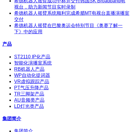
希德机器人摇臂成功中标并交付韩国SK Broadband电
视台，助力新闻节目实时录制
希德机器人摇臂系统顺利完成希腊MT电视台直播演播室
交付
希德机器人摇臂在巴黎奥运会特别节目《奥赛了解一
下》中的应用
产品
ST2110 IP化产品
智能化演播室系统
RB机器人产品
WP自动化提词器
VR虚拟跟踪产品
PT气压升降产品
TR三脚架产品
AU音频类产品
LD灯光类产品
集团简介
集团简介