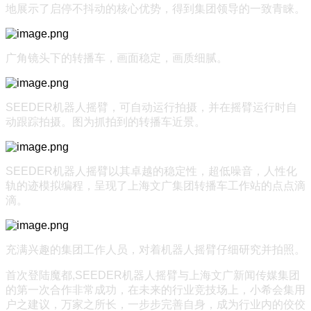
地展示了启停不抖动的核心优势，得到集团领导的一致青睐。
广角镜头下的转播车，画面稳定，画质细腻。
SEEDER机器人摇臂，可自动运行拍摄，并在摇臂运行时自
动跟踪拍摄。图为抓拍到的转播车近景。
SEEDER机器人摇臂以其卓越的稳定性，超低噪音，人性化
轨的迹模拟编程，呈现了上海文广集团转播车工作站的点点滴
滴。
充满兴趣的集团工作人员，对着机器人摇臂仔细研究并拍照。
首次登陆魔都,SEEDER机器人摇臂与上海文广新闻传媒集团
的第一次合作非常成功，在未来的行业竞技场上，小希会集用
户之建议，万家之所长，一步步完善自身，成为行业内的佼佼