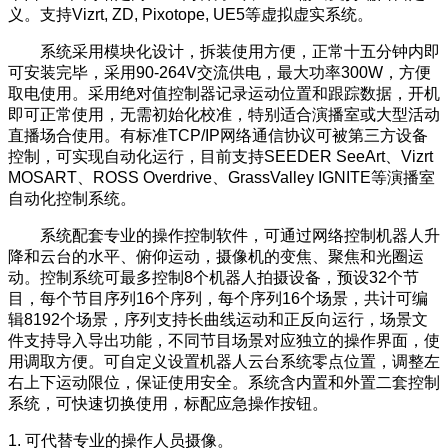
义。支持Vizrt, ZD, Pixotope, UE5等虚拟虚实系统。
系统采用模块化设计，拆装使用方便，正常十五分钟内即
可安装完毕，采用90-264V交流供电，最大功率300W，方便
取电使用。采用绝对值控制器记录运动位置和跟踪数据，开机
即可正常使用，无需初始化校准，特别适合演播室或大型活动
直播场合使用。有标准TCP/IP网络通信协议可被第三方设备
控制，可实现自动化运行，目前支持SEEDER SeeArt、Vizrt
MOSART、ROSS Overdrive、GrassValley IGNITE等演播室
自动化控制系统。
系统配套专业的操作控制软件，可通过网络控制机器人升
降和云台的水平、俯仰运动，摄像机的变焦、聚焦和光圈运
动。控制系统可最多控制8个机器人拍摄设备，预设32个节
目，每个节目序列16个序列，每个序列16个场景，共计可编
辑8192个场景，序列支持长曲线运动和正反向运行，场景文
件支持导入导出功能，不同节目场景对应独立的操作界面，使
用调取方便。可自定义设置机器人云台系统零点位置，调整左
右上下运动限位，保证使用安全。系统含内置和外置二套控制
系统，可快速切换使用，标配应急操作按钮。
1. 可代替专业的操作人员摄像。