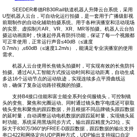
SEEDER希德RB30Rail轨道机器人升降云台系统，采用
U型机器人云台，可自动化运行拍摄，是一套用于广播级影视
前期制作的自动化辅助拍摄系统。用于各种演播室和活动现场
的实景、虚拟制片AR、VR、XR、MR等拍摄。机器人云台拍
摄运动画面时，快速起停具有防抖功能，保证了每一个视频都
可正常使用，正常运行声音≤40dB（≤速度
0.7m/s）,≤60dB（≤速度1.2m/s），能满足专业演播室的使用
需求。
机器人云台使用长焦镜头拍摄时，可实现有效的长焦防抖
拍摄。通过AI人工智能方式按运动时间和运动距离，自动生成
多达16个运动节点的运动轨迹，实现连续多点平滑曲线运
动，确保了复杂运动路径视频的拍摄。
支持B4接口佳能和富士能全系列全伺服镜头，可控制镜
头的变焦、聚焦和光圈运动。同时通过镜头数字电缆还可获取
镜头变焦和聚焦的跟踪数据，并且根据不同品牌镜头跟踪数据
的延时量，自动调整运动电机数据的跟踪延时量，实现镜头延
时功能。系统采用黑场同步方式，输出跟踪精度为23位，实
际大于830万/360°的FREE-D跟踪数据，跟踪数据的输出支持
串口422和网络定向UDP两种方式，UDP输出支持端口自定