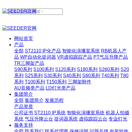
网站首页
产品
全部
ST2110 IP化产品
智能化演播室系统
RB机器人产
品
WP自动化提词器
VR虚拟跟踪产品
PT气压升降产品
TR三脚架产品
S90系列
S100系列
S120系列
S180系列
S260系列
S20
系列
S25系列
S30系列
S40系列
S60系列
T40系列
T80
系列
T100系列
T150系列
三脚架附件
AU音频类产品
LD灯光类产品
集团简介
全部
集团简介
发展历程
产品资质
公司证书
ST2110 IP系统
智能化演播室系统
机器人拍摄
系统
气压升降云台
提词器系统
虚拟跟踪云台
专业灯光
服务支持
全部
联系我们
联系代理商
保修说明
问题反馈
包装软件