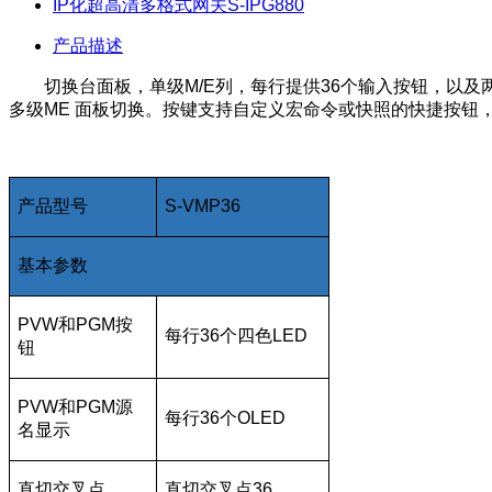
IP化超高清多格式网关S-IPG880
产品描述
切换台面板，单级M/E列，每行提供36个输入按钮，以
多级ME 面板切换。按键支持自定义宏命令或快照的快捷按钮
产品型号
S-VMP36
基本参数
PVW和PGM按
每行36个四色LED
钮
PVW和PGM源
每行36个OLED
名显示
直切交叉点
直切交叉点36