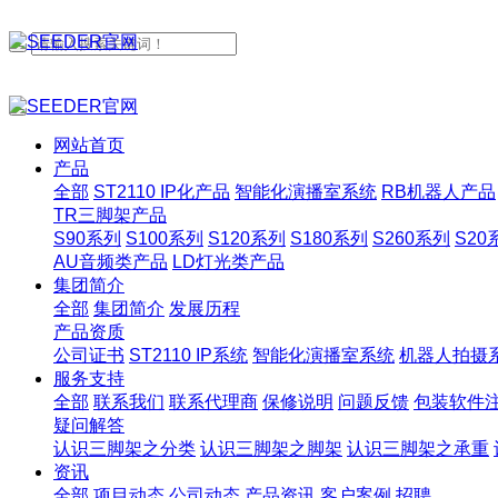
网站首页
产品
全部
ST2110 IP化产品
智能化演播室系统
RB机器人产品
TR三脚架产品
S90系列
S100系列
S120系列
S180系列
S260系列
S20
AU音频类产品
LD灯光类产品
集团简介
全部
集团简介
发展历程
产品资质
公司证书
ST2110 IP系统
智能化演播室系统
机器人拍摄
服务支持
全部
联系我们
联系代理商
保修说明
问题反馈
包装软件
疑问解答
认识三脚架之分类
认识三脚架之脚架
认识三脚架之承重
资讯
全部
项目动态
公司动态
产品资讯
客户案例
招聘