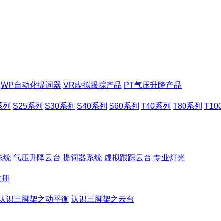
WP自动化提词器
VR虚拟跟踪产品
PT气压升降产品
系列
S25系列
S30系列
S40系列
S60系列
T40系列
T80系列
T1
系统
气压升降云台
提词器系统
虚拟跟踪云台
专业灯光
注册
认识三脚架之动平衡
认识三脚架之云台