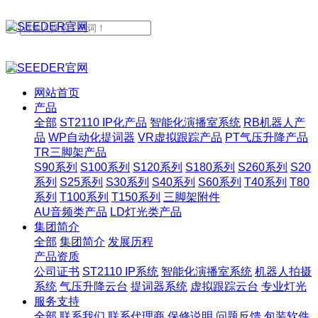
网站首页
产品
全部
ST2110 IP化产品
智能化演播室系统
RB机器人产
品
WP自动化提词器
VR虚拟跟踪产品
PT气压升降产品
TR三脚架产品
S90系列
S100系列
S120系列
S180系列
S260系列
S20
系列
S25系列
S30系列
S40系列
S60系列
T40系列
T80
系列
T100系列
T150系列
三脚架附件
AU音频类产品
LD灯光类产品
集团简介
全部
集团简介
发展历程
产品资质
公司证书
ST2110 IP系统
智能化演播室系统
机器人拍摄
系统
气压升降云台
提词器系统
虚拟跟踪云台
专业灯光
服务支持
全部
联系我们
联系代理商
保修说明
问题反馈
包装软件