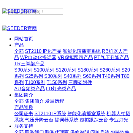
网站首页
产品
全部
ST2110 IP化产品
智能化演播室系统
RB机器人产
品
WP自动化提词器
VR虚拟跟踪产品
PT气压升降产品
TR三脚架产品
S90系列
S100系列
S120系列
S180系列
S260系列
S20
系列
S25系列
S30系列
S40系列
S60系列
T40系列
T80
系列
T100系列
T150系列
三脚架附件
AU音频类产品
LD灯光类产品
集团简介
全部
集团简介
发展历程
产品资质
公司证书
ST2110 IP系统
智能化演播室系统
机器人拍摄
系统
气压升降云台
提词器系统
虚拟跟踪云台
专业灯光
服务支持
全部
联系我们
联系代理商
保修说明
问题反馈
包装软件