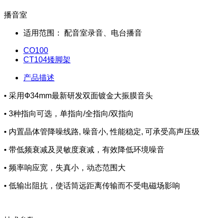
播音室
适用范围：
配音室录音、电台播音
CO100
CT104矮脚架
产品描述
• 采用Ф34mm最新研发双面镀金大振膜音头
• 3种指向可选，单指向/全指向/双指向
• 内置晶体管降噪线路, 噪音小, 性能稳定, 可承受高声压级
• 带低频衰减及灵敏度衰减，有效降低环境噪音
• 频率响应宽，失真小，动态范围大
• 低输出阻抗，使话筒远距离传输而不受电磁场影响