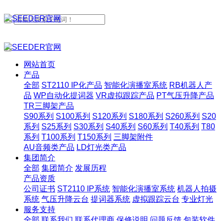
网站首页
产品
全部
ST2110 IP化产品
智能化演播室系统
RB机器人产
品
WP自动化提词器
VR虚拟跟踪产品
PT气压升降产品
TR三脚架产品
S90系列
S100系列
S120系列
S180系列
S260系列
S20
系列
S25系列
S30系列
S40系列
S60系列
T40系列
T80
系列
T100系列
T150系列
三脚架附件
AU音频类产品
LD灯光类产品
集团简介
全部
集团简介
发展历程
产品资质
公司证书
ST2110 IP系统
智能化演播室系统
机器人拍摄
系统
气压升降云台
提词器系统
虚拟跟踪云台
专业灯光
服务支持
全部
联系我们
联系代理商
保修说明
问题反馈
包装软件