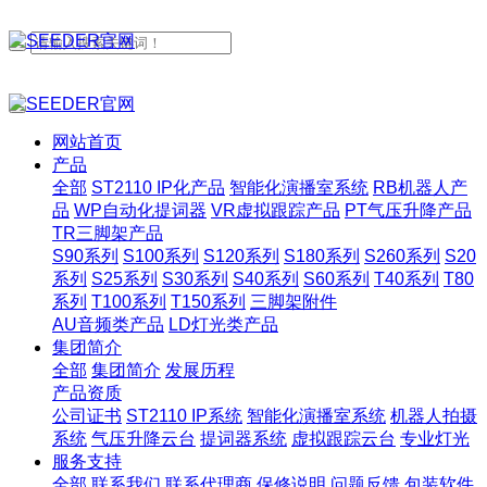
网站首页
产品
全部
ST2110 IP化产品
智能化演播室系统
RB机器人产
品
WP自动化提词器
VR虚拟跟踪产品
PT气压升降产品
TR三脚架产品
S90系列
S100系列
S120系列
S180系列
S260系列
S20
系列
S25系列
S30系列
S40系列
S60系列
T40系列
T80
系列
T100系列
T150系列
三脚架附件
AU音频类产品
LD灯光类产品
集团简介
全部
集团简介
发展历程
产品资质
公司证书
ST2110 IP系统
智能化演播室系统
机器人拍摄
系统
气压升降云台
提词器系统
虚拟跟踪云台
专业灯光
服务支持
全部
联系我们
联系代理商
保修说明
问题反馈
包装软件