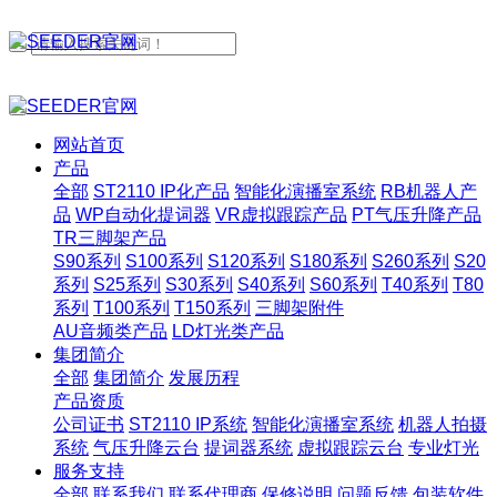
网站首页
产品
全部
ST2110 IP化产品
智能化演播室系统
RB机器人产
品
WP自动化提词器
VR虚拟跟踪产品
PT气压升降产品
TR三脚架产品
S90系列
S100系列
S120系列
S180系列
S260系列
S20
系列
S25系列
S30系列
S40系列
S60系列
T40系列
T80
系列
T100系列
T150系列
三脚架附件
AU音频类产品
LD灯光类产品
集团简介
全部
集团简介
发展历程
产品资质
公司证书
ST2110 IP系统
智能化演播室系统
机器人拍摄
系统
气压升降云台
提词器系统
虚拟跟踪云台
专业灯光
服务支持
全部
联系我们
联系代理商
保修说明
问题反馈
包装软件