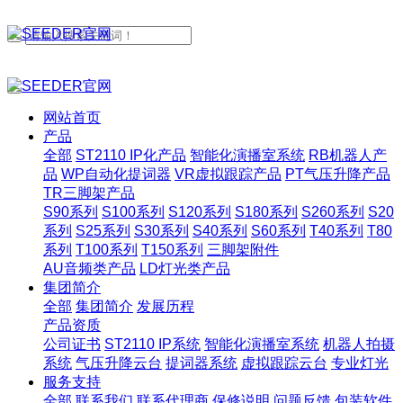
网站首页
产品
全部
ST2110 IP化产品
智能化演播室系统
RB机器人产
品
WP自动化提词器
VR虚拟跟踪产品
PT气压升降产品
TR三脚架产品
S90系列
S100系列
S120系列
S180系列
S260系列
S20
系列
S25系列
S30系列
S40系列
S60系列
T40系列
T80
系列
T100系列
T150系列
三脚架附件
AU音频类产品
LD灯光类产品
集团简介
全部
集团简介
发展历程
产品资质
公司证书
ST2110 IP系统
智能化演播室系统
机器人拍摄
系统
气压升降云台
提词器系统
虚拟跟踪云台
专业灯光
服务支持
全部
联系我们
联系代理商
保修说明
问题反馈
包装软件