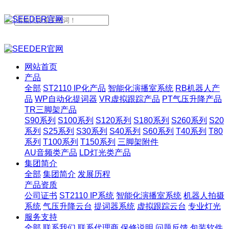
网站首页
产品
全部
ST2110 IP化产品
智能化演播室系统
RB机器人产
品
WP自动化提词器
VR虚拟跟踪产品
PT气压升降产品
TR三脚架产品
S90系列
S100系列
S120系列
S180系列
S260系列
S20
系列
S25系列
S30系列
S40系列
S60系列
T40系列
T80
系列
T100系列
T150系列
三脚架附件
AU音频类产品
LD灯光类产品
集团简介
全部
集团简介
发展历程
产品资质
公司证书
ST2110 IP系统
智能化演播室系统
机器人拍摄
系统
气压升降云台
提词器系统
虚拟跟踪云台
专业灯光
服务支持
全部
联系我们
联系代理商
保修说明
问题反馈
包装软件