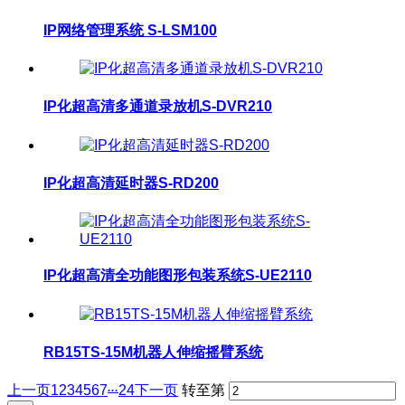
IP网络管理系统 S-LSM100
IP化超高清多通道录放机S-DVR210
IP化超高清延时器S-RD200
IP化超高清全功能图形包装系统S-UE2110
RB15TS-15M机器人伸缩摇臂系统
...
上一页
1
2
3
4
5
6
7
24
下一页
转至第