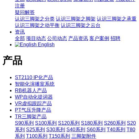
注册
疑问解答
认识三脚架之分类
认识三脚架之脚架
认识三脚架之承重
认识三脚架之动平衡
认识三脚架之云台
资讯
全部
项目动态
公司动态
产品资讯
客户案例
招聘
English
产品
ST2110 IP化产品
智能化演播室系统
RB机器人产品
WP自动化提词器
VR虚拟跟踪产品
PT气压升降产品
TR三脚架产品
S90系列
S100系列
S120系列
S180系列
S260系列
S20
系列
S25系列
S30系列
S40系列
S60系列
T40系列
T80
系列
T100系列
T150系列
三脚架附件