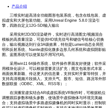
产品介绍
三维实时超高清全功能图形包装系统，包含在线包装、虚
拟虚实和大屏包装功能。采用Unreal Engine 5.8.0 渲染引
擎，四路自定义12G-SDI输入输出
采用实时2D/3D渲染硬件，实时进行高清图文/视频混合
模板的高质量渲染，可提供HD填充信号和键信号给核心切换
台，输出视频达到行业3A级效果，特别是Lumen动态全局照
明和反射系统、Nanite虚拟化微多边形几何系统和虚拟阴影贴
图。蓝图系统可以使策划不用写代码。
采用win11 64操作系统，软件操作界面友好便捷；软件采
用模块化设计，可以根据需要灵活扩充；图文包装形式丰富，
画面效果新颖、传达更大的信息量，支持实时开窗等特技，并
支持高清视频片段插入。支持天气、股市、短信、路况等外部
数据联接（ODBC、XML、RSS等）；
在演播室虚实结合AR或虚拟系统VR制作时，可根据机位
调整跟踪参数和镜头参数，使场景中虚拟物体与环境完美融
合；支持虚拟场景中多路虚拟摄像机的同时实时显示；控制软
件可以对虚拟摄像机实时操控；支持在本地进行场景效果预