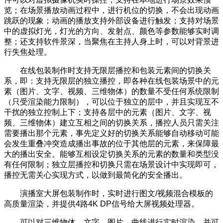
览；在场景播放动画过程中，进行机位的切换，不会出现动画
跳跃的现象；动画的播放支持外部设备进行触发；支持对场景
中的虚拟灯光，灯光的方向、发射点、颜色等参数能够实时调
整；还支持软件景深，当聚焦在主持人身上时，可以对背景进
行失焦处理。
在线包装制作时支持无限层播控和包装元素间的切换关
系，即：支持无限层的独立播控，即各种在线包装场景中的元
素（图片、文字、视频、三维物体）的数量不受任何系统限制
（只受渲染能力限制），可以位于独立的层中，并且实现互不
干扰的独立控制上下；支持各层中的元素（图片、文字、视
频、三维物体）建立互相之间的切换关系，播控人员只需关注
需要播出那个元素，事先定义好的切换关系能够自动移动可能
会发生重叠冲突造成播出事故的位于其他层的元素，来保障最
大的播出安全。能够互相设定切换关系的元素的数量和类型没
有任何限制；独立层播控和切换只需在场景设计中实现即可，
播控无需关心实现方式，以做到最简化的安全播出。
演播室大屏包装制作时，实时进行图文/视频混合模板的
高质量渲染，并提供4路4K DP信号给大屏视频处理器。
可以对三维物体、文字、图片、曲线进行实时渲染，并可