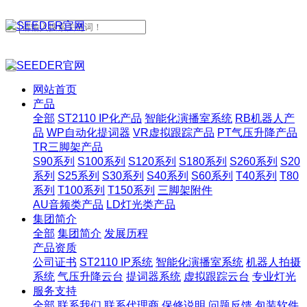
网站首页
产品
全部
ST2110 IP化产品
智能化演播室系统
RB机器人产
品
WP自动化提词器
VR虚拟跟踪产品
PT气压升降产品
TR三脚架产品
S90系列
S100系列
S120系列
S180系列
S260系列
S20
系列
S25系列
S30系列
S40系列
S60系列
T40系列
T80
系列
T100系列
T150系列
三脚架附件
AU音频类产品
LD灯光类产品
集团简介
全部
集团简介
发展历程
产品资质
公司证书
ST2110 IP系统
智能化演播室系统
机器人拍摄
系统
气压升降云台
提词器系统
虚拟跟踪云台
专业灯光
服务支持
全部
联系我们
联系代理商
保修说明
问题反馈
包装软件